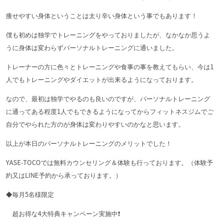
痩せやすい身体ということは太り辛い身体という事でもあります！
僕も初めは独学でトレーニングをやっておりましたが、なかなか思うよ
うに身体は変わらずパーソナルトレーニングに通いました。
トレーナーの方に色々とトレーニングや食事の事を教えてもらい、今は1
人でもトレーニングやダイエットが出来るようになっております。
なので、最初は独学でやるのも良いのですが、パーソナルトレーニング
に通ってある程度1人でもできるようになってからフィットネスジムでご
自分でやられた方のが身体は変わりやすいのかなと思います。
以上が本日のパーソナルトレーニングのメリットでした！
YASE-TOCO
では無料カウンセリング＆体験も行っております。（体験予
約又は
LINE
予約から承っております。）
◆毎月
5
名様限定
超お得な
4
大特典キャンペーン実施中
❗️