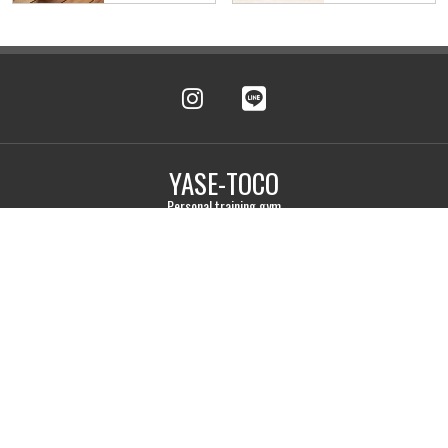
YASE-TOCO
Personal training gym
〒474-0074 愛知県大府市共栄町3丁目5-19 東洋堂ビル 3A号室
TEL.080-5120-1764
体験予約
LINE予約
営業時間 平日10:00~22:00（最終受付21:00）土曜10:00〜18:00（最終受
付17:00）定休日 日曜
Copyright © パーソナルトレーニングジム YASE-TOCO.
All Rights Reserved.