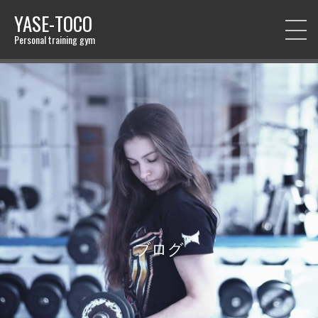
YASE-TOCO
Personal training gym
ブログ