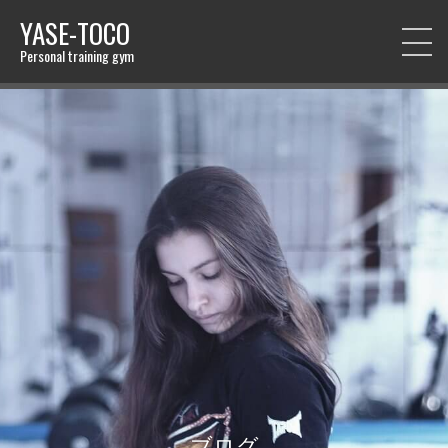
YASE-TOCO
Personal training gym
ブログ