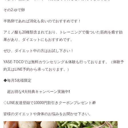
その
2
ゆで卵
半熟卵であれば消化も良いのでおすすめです！
アミノ酸も
20
種類含まれており、トレーニングで傷ついた筋肉を癒す効
果があり、ダイエットにもおすすめです。
ぜひ、ダイエット中の方はお試し下さい！
YASE-TOCO
では無料カウンセリング＆体験も行っております。（体験予
約又は
LINE
予約から承っております。）
◆毎月
5
名様限定
超お得な
4
大特典キャンペーン実施中
❗️
◇
LINE
友達登録で
10000
円割引きクーポンプレゼント
🎁
皆様のダイエットや身体のお悩みをお聞かせ下さい。