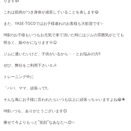
ります
👍
これは筋肉がつき身体が成長していることを表します
😃
また、
YASE-TOCO
ではお子様連れのお客様も大歓迎です
✨
H
様のお子様もいつもお元気で来て頂いた時にはジムの雰囲気がとても
明るく、賑やかになります
🌞😋
ジムに通いたいけど、子供がいるから・・とお悩みの方
‼️
ぜひ、弊社をご利用下さい
☺️🎶
トレーニング中に
「パパ、ママ、頑張って
❗️
」
そんな風にお子様に言われたらいつも以上に頑張っちゃいますよね
😁🌟
H
様いつも、ありがとうございます
😊
痩せて今よりもっと
”
笑顔
”
なあなたへ
😊✨