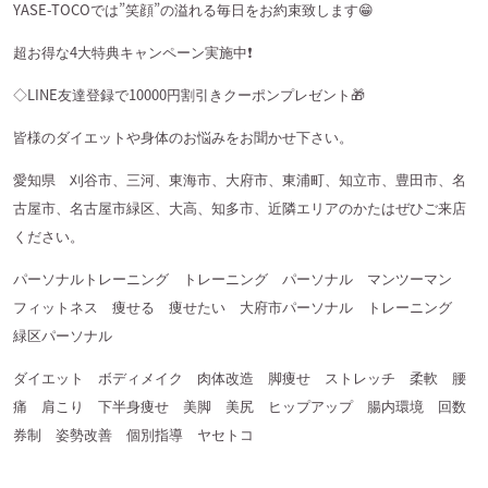
YASE-TOCO
では
”
笑顔
”
の溢れる毎日をお約束致します
😁
超お得な
4
大特典キャンペーン実施中
❗️
◇
LINE
友達登録で
10000
円割引きクーポンプレゼント
🎁
皆様のダイエットや身体のお悩みをお聞かせ下さい。
愛知県 刈谷市、三河、東海市、大府市、東浦町、知立市、豊田市、名
古屋市、名古屋市緑区、大高、知多市、近隣エリアのかたはぜひご来店
ください。
パーソナルトレーニング トレーニング パーソナル マンツーマン
フィットネス 痩せる 痩せたい 大府市パーソナル トレーニング
緑区パーソナル
ダイエット ボディメイク 肉体改造 脚痩せ ストレッチ 柔軟 腰
痛 肩こり 下半身痩せ 美脚 美尻 ヒップアップ 腸内環境 回数
券制 姿勢改善 個別指導 ヤセトコ