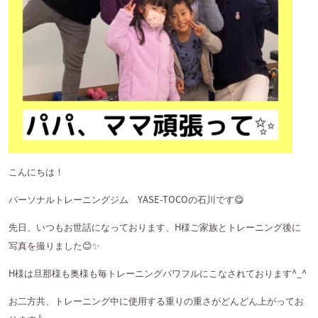
こんにちは！
パーソナルトレーニングジム
YASE-TOCO
の石川です
😋
先日、いつもお世話になっております、
H
様ご家族とトレーニング後に
写真を撮りました
😊✨
H
様は旦那様も奥様も毎トレーニングパワフルにこなされております
^_^
お二方共、トレーニング中に使用する重りの重さがどんどん上がってお