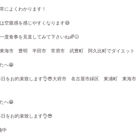
常によくわかります！
は空腹感を感じやすくなります
😅
一度食事を見直してみて下さいね
🌈😌
東海市 豊明 半田市 常滑市 武豊町 阿久比町でダイエット
たへ
😁
毎日をお約束致します
👌😎
大府市 名古屋市緑区 東浦町 東海市
たへ
😁
毎日をお約束致します
👌😎
施中