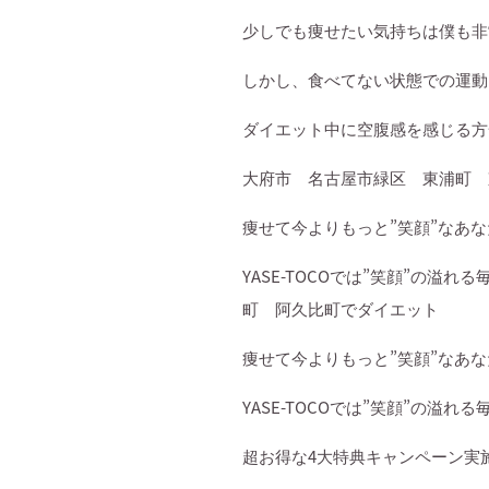
少しでも痩せたい気持ちは僕も非
しかし、食べてない状態での運動
ダイエット中に空腹感を感じる方
大府市 名古屋市緑区 東浦町 
痩せて今よりもっと
”
笑顔
”
なあな
YASE-TOCO
では
”
笑顔
”
の溢れる
町 阿久比町でダイエット
痩せて今よりもっと
”
笑顔
”
なあな
YASE-TOCO
では
”
笑顔
”
の溢れる
超お得な
4
大特典キャンペーン実