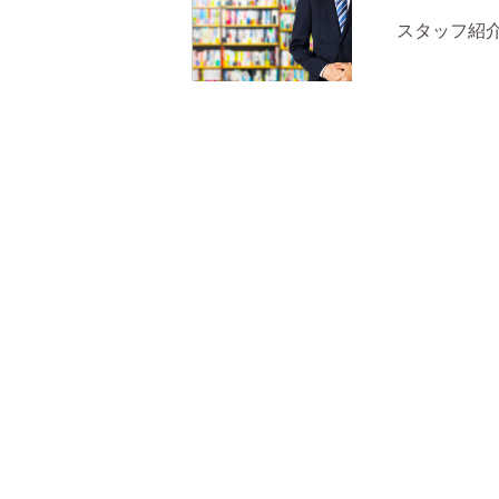
スタッフ紹
Q&A
YASE-TOCO
Personal training gym