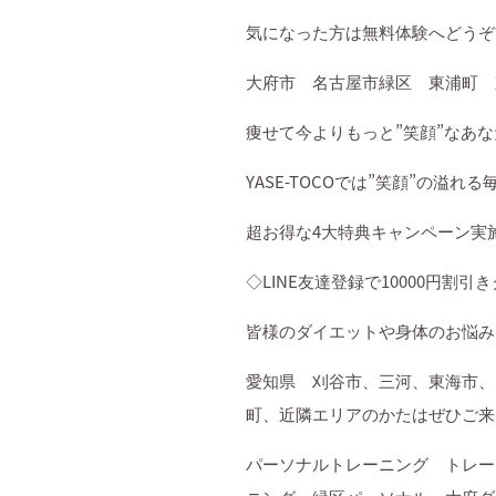
気になった方は無料体験へどうぞ
大府市 名古屋市緑区 東浦町 
痩せて今よりもっと
”
笑顔
”
なあな
YASE-TOCO
では
”
笑顔
”
の溢れる
超お得な
4
大特典キャンペーン実
◇
LINE
友達登録で
10000
円割引き
皆様のダイエットや身体のお悩み
愛知県 刈谷市、三河、東海市、
町、近隣エリアのかたはぜひご来
パーソナルトレーニング トレー