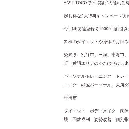
YASE-TOCO
では
”
笑顔
”
の溢れる
超お得な
4
大特典キャンペーン実
◇
LINE
友達登録で
10000
円割引き
皆様のダイエットや身体のお悩み
愛知県 刈谷市、三河、東海市、
町、近隣エリアのかたはぜひご来
パーソナルトレーニング トレー
ニング 緑区パーソナル 大府ダ
半田市
ダイエット ボディメイク 肉体
境 回数券制 姿勢改善 個別指