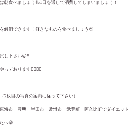
は朝食べましょう
👍
1
日を通して消費してしまいましょう！
を解消できます！好きなものを食べましょう
😃
試し下さい
😉‼️
やっております
🙆‍♂️🙆‍♀️
（
2
枚目の写真の案内に従って下さい）
東海市 豊明 半田市 常滑市 武豊町 阿久比町でダイエット
たへ
😁