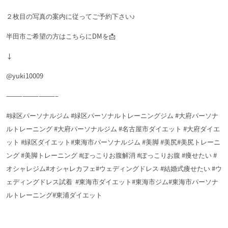
２枚目の写真の案内に従ってご予約下さい♪
半田市ご希望の方はこちらに
DM
を
📩
↓
@yuki10009
—————————–
#
緑区パーソナルジム
#
緑区パーソナルトレーニングジム
#
大府パーソナ
ルトレーニング
#
大府パーソナルジム
#
名古屋市ダイエット
#
大府ダイエ
ット
#
緑区ダイエット
#
東海市パーソナルジム
#
美脚
#
美尻
#
美尻トレーニ
ング
#
美脚トレーニング
#
ぽっこりお腹解消
#
ぽっこりお腹
#
痩せたい
#
オシャレジム
#
オシャレカフェ
#
ウェディングドレス
#
結婚式痩せたい
#
ウ
ェディングドレス試着
#
東海市ダイエット
#
東海市ジム
#
東海市パーソナ
ルトレーニング
#
東浦ダイエット