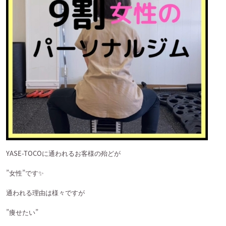
YASE-TOCO
に通われるお客様の殆どが
”
女性
”
です
✨
通われる理由は様々ですが
”
痩せたい
”