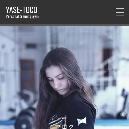
YASE-TOCO
Personal training gym
ブログ