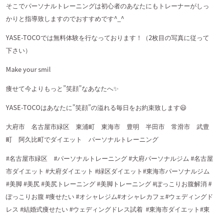
そこでパーソナルトレーニングは初心者のあなたにもトレーナーがしっ
かりと指導致しますのでおすすめです
^_^
YASE-TOCO
では無料体験を行なっております！（
2
枚目の写真に従って
下さい）
Make your smil
痩せて今よりもっと
”
笑顔
”
なあなたへ
✨
YASE-TOCO
はあなたに
”
笑顔
”
の溢れる毎日をお約束致します
😃
大府市 名古屋市緑区 東浦町 東海市 豊明 半田市 常滑市 武豊
町 阿久比町でダイエット パーソナルトレーニング
#名古屋市緑区
#
パーソナルトレーニング
#
大府パーソナルジム
#
名古屋
市ダイエット
#
大府ダイエット
#
緑区ダイエット
#
東海市パーソナルジム
#
美脚
#
美尻
#
美尻トレーニング
#
美脚トレーニング
#
ぽっこりお腹解消
#
ぽっこりお腹
#
痩せたい
#
オシャレジム
#
オシャレカフェ
#
ウェディングド
レス
#
結婚式痩せたい
#
ウェディングドレス試着
#
東海市ダイエット
#
東