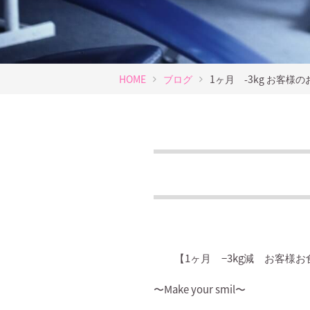
HOME
ブログ
1ヶ月 -3kg お客様
【
1
ヶ月
−3kg
減 お客様お
〜
Make your smil
〜