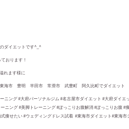
のダイエットです
^_^
っております！
溢れます様に
東海市 豊明 半田市 常滑市 武豊町 阿久比町でダイエット
ーニング
#
大府パーソナルジム
#
名古屋市ダイエット
#
大府ダイエ
レーニング
#
美脚トレーニング
#
ぽっこりお腹解消
#
ぽっこりお腹
#
婚式痩せたい
#
ウェディングドレス試着
#
東海市ダイエット
#
東海市