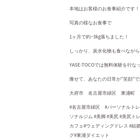
本地はお客様のお食事紹介です！
写真の様なお食事で
1
ヶ月で約
−3kg
落ちました！
しっかり、炭水化物も食べながら
YASE-TOCO
では無料体験を行な
痩せて、あなたの日常が
″
笑顔
″
で
大府市 名古屋市緑区 東浦町 
#名古屋市緑区
#
パーソナルトレ
ソナルジム
#
美脚
#
美尻
#
美尻ト
カフェ
#
ウェディングドレス
#
結
グ
#
東浦ダイエット