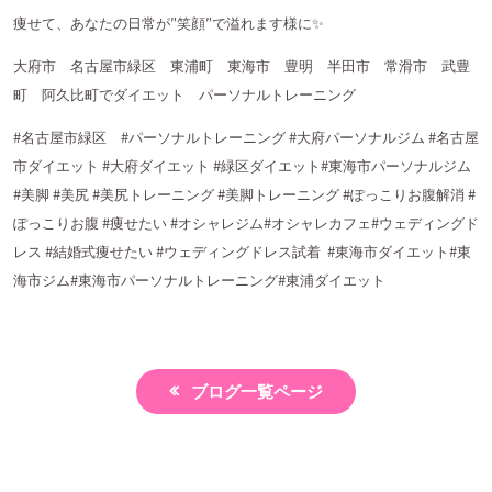
痩せて、あなたの日常が
″
笑顔
″
で溢れます様に
✨
大府市 名古屋市緑区 東浦町 東海市 豊明 半田市 常滑市 武豊
町 阿久比町でダイエット パーソナルトレーニング
#名古屋市緑区
#
パーソナルトレーニング
#
大府パーソナルジム
#
名古屋
市ダイエット
#
大府ダイエット
#
緑区ダイエット
#
東海市パーソナルジム
#
美脚
#
美尻
#
美尻トレーニング
#
美脚トレーニング
#
ぽっこりお腹解消
#
ぽっこりお腹
#
痩せたい
#
オシャレジム
#
オシャレカフェ
#
ウェディングド
レス
#
結婚式痩せたい
#
ウェディングドレス試着
#
東海市ダイエット
#
東
海市ジム
#
東海市パーソナルトレーニング
#
東浦ダイエット
ブログ一覧ページ