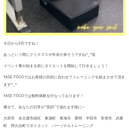
今日から
9
月ですね！
あっという間にクリスマスや年末が来そうですね
^_^
笑
イベント事が始まる前にダイエットを開始して行きましょう！
YASE-TOCO
ではお客様の目的に合わせてトレーニングを組まさせて頂き
ます
^_^
YASE-TOCO
では無料体験を行なっております！
痩せて、あなたの日常が
″
笑顔
″
で溢れます様に
✨
大府市 名古屋市緑区 東浦町 東海市 豊明 半田市 常滑市 武豊
町 阿久比町でダイエット パーソナルトレーニング