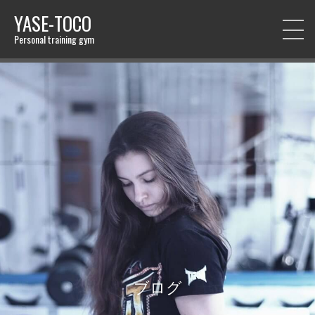
YASE-TOCO
Personal training gym
ブログ