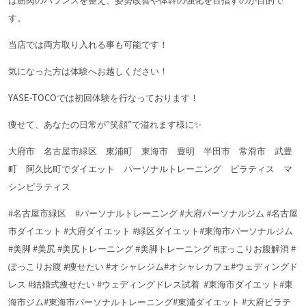
す。
当店では両方取り入れる事も可能です！
気になった方は体験へお越しください！
YASE-TOCOでは初回体験を行なっております！
痩せて、あなたの日常が″笑顔″で溢れます様に✨
大府市 名古屋市緑区 東浦町 東海市 豊明 半田市 常滑市 武豊
町 阿久比町でダイエット パーソナルトレーニング ピラティス マ
シンピラティス
#名古屋市緑区 #パーソナルトレーニング #大府パーソナルジム #名古屋
市ダイエット #大府ダイエット #緑区ダイエット#東海市パーソナルジム
#美脚 #美尻 #美尻トレーニング #美脚トレーニング #ぽっこりお腹解消 #
ぽっこりお腹 #痩せたい #オシャレジム#オシャレカフェ#ウェディングド
レス #結婚式痩せたい #ウェディングドレス試着
#東海市ダイエット#東
海市ジム#東海市パーソナルトレーニング#東浦ダイエット #大府ピラテ